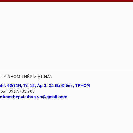
TY NHÔM THÉP VIỆT HÀN
chỉ:
62/71N, Tổ 18, Ấp 3, Xã Bà Điểm , TPHCM
hoại:
0917.733.788
nhomthepviethan.vn@gmail.com