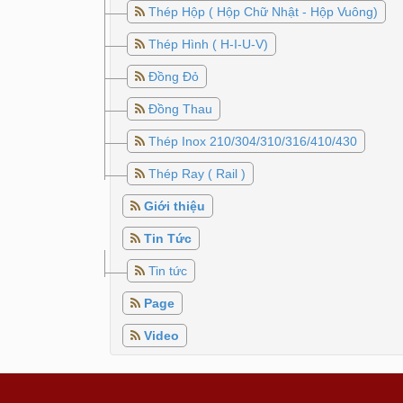
Thép Hộp ( Hộp Chữ Nhật - Hộp Vuông)
Thép Hình ( H-I-U-V)
Đồng Đỏ
Đồng Thau
Thép Inox 210/304/310/316/410/430
Thép Ray ( Rail )
Giới thiệu
Tin Tức
Tin tức
Page
Video