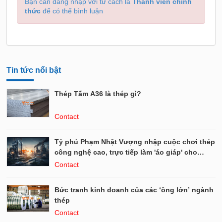
Bạn cần đăng nhập với tư cách là
Thành viên chính
thức
để có thể bình luận
Tin tức nổi bật
Thép Tấm A36 là thép gì?
Contact
Tỷ phú Phạm Nhật Vượng nhập cuộc chơi thép
công nghệ cao, trực tiếp làm 'áo giáp' cho
VinFast, cạnh tranh tỷ phú Trần Đình Long làm
Contact
thép ray cho đường sắt cao tốc?
Bức tranh kinh doanh của các ‘ông lớn’ ngành
thép
Contact