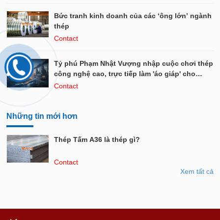
Bức tranh kinh doanh của các ‘ông lớn’ ngành
thép
Contact
Tỷ phú Phạm Nhật Vượng nhập cuộc chơi thép
công nghệ cao, trực tiếp làm 'áo giáp' cho
VinFast, cạnh tranh tỷ phú Trần Đình Long làm
Contact
thép ray cho đường sắt cao tốc?
Những tin mới hơn
Thép Tấm A36 là thép gì?
Contact
Xem tất cả