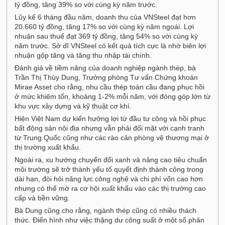
tỷ đồng, tăng 39% so với cùng kỳ năm trước.
Lũy kế 6 tháng đầu năm, doanh thu của VNSteel đạt hơn
20.660 tỷ đồng, tăng 17% so với cùng kỳ năm ngoái. Lợi
nhuận sau thuế đạt 369 tỷ đồng, tăng 54% so với cùng kỳ
năm trước. Sở dĩ VNSteel có kết quả tích cực là nhờ biên lợi
nhuận gộp tăng và tăng thu nhập tài chính.
Đánh giá về tiềm năng của doanh nghiệp ngành thép, bà
Trần Thị Thùy Dung, Trưởng phòng Tư vấn Chứng khoán
Mirae Asset cho rằng, nhu cầu thép toàn cầu đang phục hồi
ở mức khiêm tốn, khoảng 1-2% mỗi năm, với đóng góp lớn từ
khu vực xây dựng và kỹ thuật cơ khí.
Hiện Việt Nam dự kiến hưởng lợi từ đầu tư công và hồi phục
bất động sản nội địa nhưng vẫn phải đối mặt với cạnh tranh
từ Trung Quốc cũng như các rào cản phòng vệ thương mại ở
thị trường xuất khẩu.
Ngoài ra, xu hướng chuyển đổi xanh và nâng cao tiêu chuẩn
môi trường sẽ trở thành yếu tố quyết định thành công trong
dài hạn, đòi hỏi năng lực công nghệ và chi phí vốn cao hơn
nhưng có thể mở ra cơ hội xuất khẩu vào các thị trường cao
cấp và bền vững.
Bà Dung cũng cho rằng, ngành thép cũng có nhiều thách
thức. Điển hình như việc thặng dư công suất ở một số phân