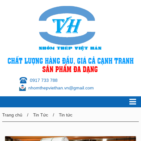
0917 733 788
nhomthepviethan.vn@gmail.com
Trang chủ
Tin Tức
Tin tức