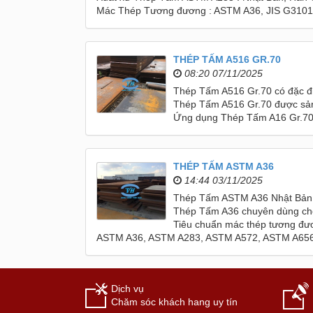
Mác Thép Tương đương : ASTM A36, JIS G3101
THÉP TẤM A516 GR.70
08:20 07/11/2025
Thép Tấm A516 Gr.70 có đặc điể
Thép Tấm A516 Gr.70 được sản 
Ứng dụng Thép Tấm A16 Gr.70 dù
THÉP TẤM ASTM A36
14:44 03/11/2025
Thép Tấm ASTM A36 Nhật Bản, 
Thép Tấm A36 chuyên dùng cho c
Tiêu chuẩn mác thép tương đư
ASTM A36, ASTM A283, ASTM A572, ASTM A656,
Dịch vụ
Chăm sóc khách hang uy tín