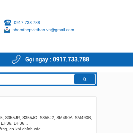
0917 733 788
nhomthepviethan.vn@gmail.com
Gọi ngay : 0917.733.788
295, S355JR, S355JO, S355J2, SM490A, SM490B,
 EH36, DH36...
ng, cơ khí chính xác.