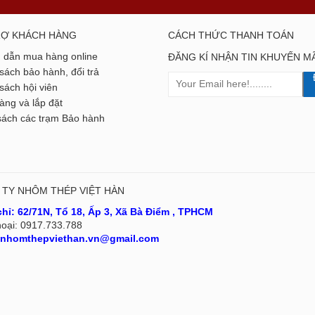
RỢ KHÁCH HÀNG
CÁCH THỨC THANH TOÁN
 dẫn mua hàng online
ĐĂNG KÍ NHẬN TIN KHUYẾN MÃ
sách bảo hành, đổi trả
sách hội viên
àng và lắp đặt
ách các trạm Bảo hành
TY NHÔM THÉP VIỆT HÀN
chỉ:
62/71N, Tổ 18, Ấp 3, Xã Bà Điểm , TPHCM
hoại:
0917.733.788
nhomthepviethan.vn@gmail.com