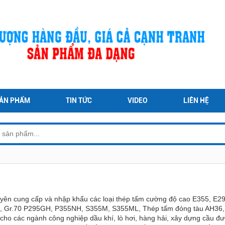
ẢN PHẨM
TIN TỨC
VIDEO
LIÊN HỆ
n cung cấp và nhập khẩu các loại thép tấm cường độ cao E355, E
0, Gr.70 P295GH, P355NH, S355M, S355ML, Thép tấm đóng tàu AH36,
o các ngành công nghiệp dầu khí, lò hơi, hàng hải, xây dựng cầu đườ