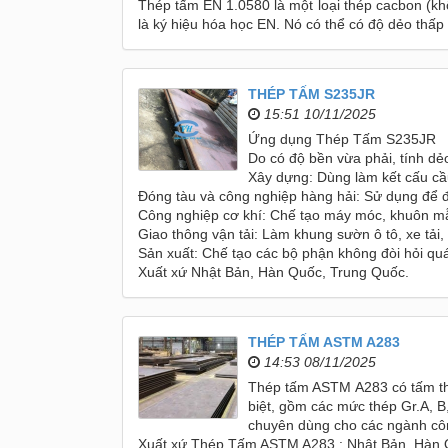
Thép tấm EN 1.0580 là một loại thép cacbon (kh
là ký hiệu hóa học EN. Nó có thể có độ dẻo thấp
THÉP TẤM S235JR
15:51 10/11/2025
Ứng dụng Thép Tấm S235JR
Do có độ bền vừa phải, tính dẻ
Xây dựng: Dùng làm kết cấu cầu
Đóng tàu và công nghiệp hàng hải: Sử dụng để đ
Công nghiệp cơ khí: Chế tạo máy móc, khuôn mẫu,
Giao thông vận tải: Làm khung sườn ô tô, xe tải,
Sản xuất: Chế tạo các bộ phận không đòi hỏi qu
Xuất xứ Nhật Bản, Hàn Quốc, Trung Quốc.
THÉP TẤM ASTM A283
14:53 08/11/2025
Thép tấm ASTM A283 có tấm thé
biệt, gồm các mức thép Gr.A, B
chuyên dùng cho các ngành công
Xuất xứ Thép Tấm ASTM A283 : Nhật Bản, Hàn 