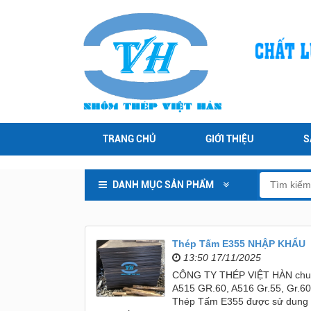
TRANG CHỦ
GIỚI THIỆU
S
DANH MỤC SẢN PHẨM
Thép Tấm E355 NHẬP KHẨU
13:50 17/11/2025
CÔNG TY THÉP VIỆT HÀN chuyê
A515 GR.60, A516 Gr.55, Gr.6
Thép Tấm E355 được sử dung ch