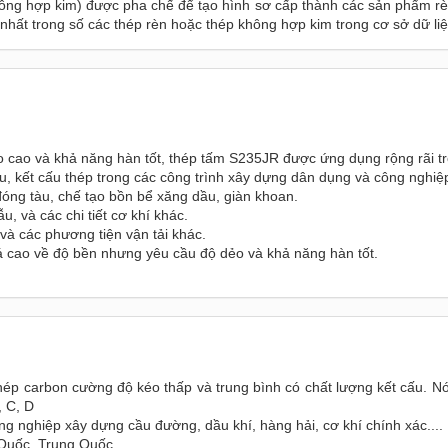
ông hợp kim) được pha chế để tạo hình sơ cấp thành các sản phẩm rèn.
 nhất trong số các thép rèn hoặc thép không hợp kim trong cơ sở dữ liệ
o cao và khả năng hàn tốt, thép tấm S235JR được ứng dụng rộng rãi t
, kết cấu thép trong các công trình xây dựng dân dụng và công nghiệ
óng tàu, chế tạo bồn bể xăng dầu, giàn khoan.
 và các chi tiết cơ khí khác.
 và các phương tiện vận tải khác.
á cao về độ bền nhưng yêu cầu độ dẻo và khả năng hàn tốt.
p carbon cường độ kéo thấp và trung bình có chất lượng kết cấu. Nó 
, C, D
 nghiệp xây dựng cầu đường, dầu khí, hàng hải, cơ khí chính xác....
Quốc, Trung Quốc,