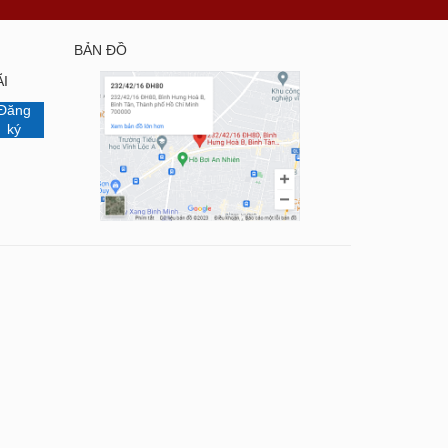
BẢN ĐỒ
I
Đăng
ký