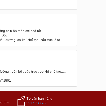
ăng chịu ăn mòn oxi hoá tốt.
 Đức...
 đường, cơ khí chế tạo, cẩu trục, ô tô...
ờng , bồn bể , cẩu trục , cơ khí chế tạo.….
B/T1591
Tư vấn bán hàng
ng phú
0917.733.788