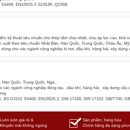
 SS400, EN10025-2 S235JR, Q235B.
m kỹ thuật tiêu chuẩn cho thép tấm chịu nhiệt, chịu áp lực cao, khả n
xuất theo tiêu chuẩn Nhật Bản, Hàn Quốc, Trung Quốc, Châu Âu, Mỹ,
ng cho các ngành công nghiệp lò hơi, dầu khí, hàng hải, xây dựng cầu
Hàn Quốc, Trung Quốc, Nga....
ác ngành công nghiệp đóng tàu , dàu khí, hàng hải , xây dựng cầu đư
ơng:
 JIS G3101 SS400, EN10025-2, DIN 17100, DIN 17102, GB/T700, G
Sản phẩm, hàng hóa
Luôn luôn giá rẻ &
Chính hãng đa dạng pho
Khuyến mãi không ngừng