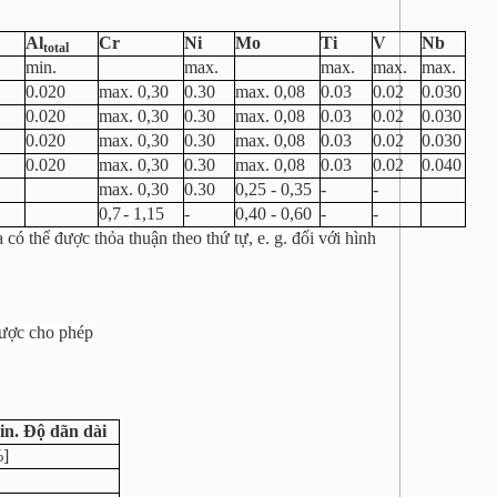
Al
Cr
Ni
Mo
Ti
V
Nb
total
min.
max.
max.
max.
max.
0.020
max. 0,30
0.30
max. 0,08
0.03
0.02
0.030
0.020
max. 0,30
0.30
max. 0,08
0.03
0.02
0.030
0.020
max. 0,30
0.30
max. 0,08
0.03
0.02
0.030
0.020
max. 0,30
0.30
max. 0,08
0.03
0.02
0.040
max. 0,30
0.30
0,25 - 0,35
-
-
0,7
- 1,15
-
0,40 - 0,60
-
-
ó thể được thỏa thuận theo thứ tự, e. g. đối với hình
ược cho phép
n. Độ dãn dài
]