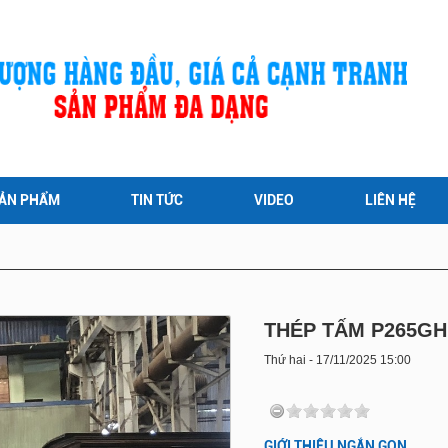
ẢN PHẨM
TIN TỨC
VIDEO
LIÊN HỆ
THÉP TẤM P265GH
Thứ hai - 17/11/2025 15:00
GIỚI THIỆU NGẮN GỌN