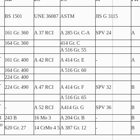
BS 1501
UNE 36087
ASTM
JIS G 3115
161 Gr. 360
A 37 RCI
A 285 Gr. C-A
SPV 24
A
164 Gr. 360
414 Gr. C
A 516 Gr. 55
-
161 Gr. 400
A 42 RCI
A 414 Gr. E
-
A
164 Gr. 400
A 516 Gr. 60
224 Gr. 400
-
224 Gr. 490
A 47 RCI
A 414 Gr. F
SPV 32
B
A 516 Gr. 65
-
-
A 52 RCI
A414 Gr. G
SPV 36
B
3
243 B
16 Mo 3
A 204 Gr. B
-
B
o
620 Gr. 27
14 CrMo 4 5
A 387 Gr. 12
-
B