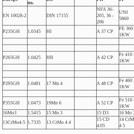
no.
NFA 36-
UNI
EN 10028-2
DIN 17155
205, 36 -
5869
206
FE 360
P235GH
1.0345
HI
A 37 CP
1KW
Fe 410 
P265GH
1.0425
HII
A 42 CP
1KW
Fe 460 
P295GH
1.0481
17 Mn 4
A 48 CP
1KW
Fe 510 
P355GH
1.0473
19Mn 6
A 52 CP
1KW
16Mo3
1.5415
15 Mo 3
15 D3
16 Mo 
15 CD
14 CrM
13CrMo4-5
1.7335
13 CrMo 4 4
4.05
4 5