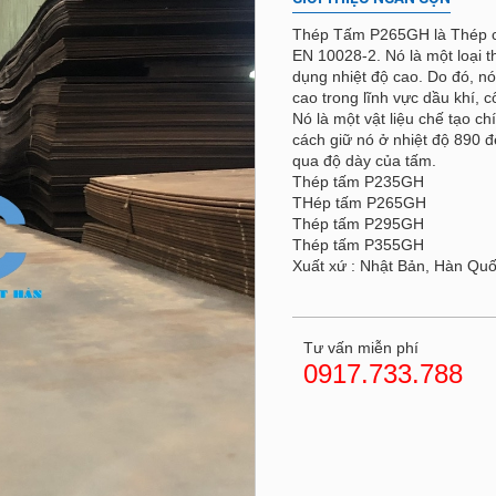
Thép Tấm P265GH là Thép chị
EN 10028-2. Nó là một loại t
dụng nhiệt độ cao. Do đó, n
cao trong lĩnh vực dầu khí, 
Nó là một vật liệu chế tạo c
cách giữ nó ở nhiệt độ 890 đ
qua độ dày của tấm.
Thép tấm P235GH
THép tấm P265GH
Thép tấm P295GH
Thép tấm P355GH
Xuất xứ : Nhật Bản, Hàn Quố
Tư vấn miễn phí
0917.733.788