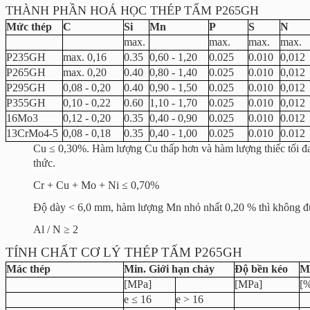
THÀNH PHẦN HOÁ HỌC THÉP TẤM P265GH
Mức thép
C
Si
Mn
P
S
N
max.
max.
max.
max.
P235GH
max. 0,16
0.35
0,60 - 1,20
0.025
0.010
0,012
P265GH
max. 0,20
0.40
0,80 - 1,40
0.025
0.010
0,012
P295GH
0,08 - 0,20
0.40
0,90 - 1,50
0.025
0.010
0,012
P355GH
0,10 - 0,22
0.60
1,10 - 1,70
0.025
0.010
0,012
16Mo3
0,12 - 0,20
0.35
0,40 - 0,90
0.025
0.010
0.012
13CrMo4-5
0,08 - 0,18
0.35
0,40 - 1,00
0.025
0.010
0.012
Cu ≤ 0,30%. Hàm lượng Cu thấp hơn và hàm lượng thiếc tối đa c
thức.
Cr + Cu + Mo + Ni ≤ 0,70%
Độ dày < 6,0 mm, hàm lượng Mn nhỏ nhất 0,20 % thì không đ
Al / N ≥ 2
TÍNH CHẤT CƠ LÝ THÉP TẤM P265GH
Mác thép
Min. Giới hạn chảy
Độ bền kéo
Mi
[MPa]
[MPa]
[%
e ≤ 16
e > 16