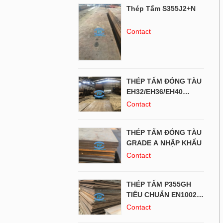
Thép Tấm S355J2+N
Contact
THÉP TẤM ĐÓNG TÀU
EH32/EH36/EH40
NHẬP KHẨU
Contact
THÉP TẤM ĐÓNG TÀU
GRADE A NHẬP KHẨU
Contact
THÉP TẤM P355GH
TIÊU CHUẨN EN10028-
2
Contact