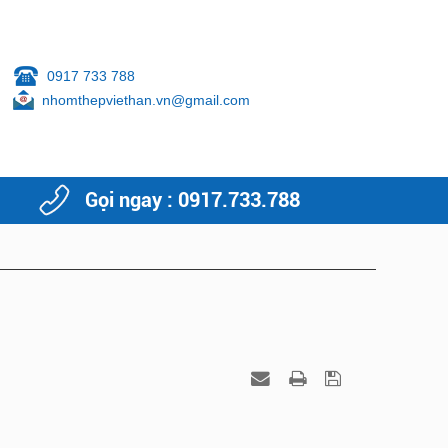
0917 733 788
nhomthepviethan.vn@gmail.com
Gọi ngay : 0917.733.788