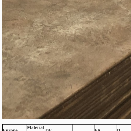
Material
Europe
DE
FR
IT